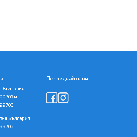
зи
Последвайте ни
а България:
99701 и
99703
лна България:
99702