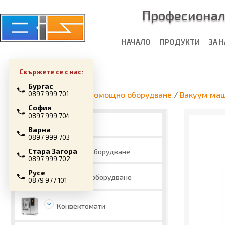
Професионал
НАЧАЛО
ПРОДУКТИ
ЗА 
Свържете се с нас:
Бургас
Начална страница
/
Помощно оборудване
/
Вакуум ма
0897 999 701
София
0897 999 704
Промоции
Варна
0897 999 703
Стара Загора
Топлинно оборудване
0897 999 702
Русе
Хладилно оборудване
0879 977 101
Конвектомати