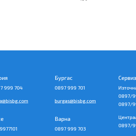
фия
Бургас
Серви
7 999 704
0897 999 701
Източн
0897/9
ia@bisbg.com
burgas@bisbg.com
0897/9
Центра
се
Варна
0897/9
9977101
0897 999 703