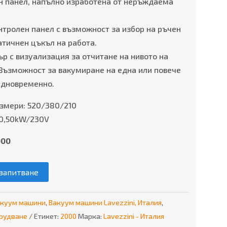
н панел, напълно изработена от неръждаема
нтролен панел с възможност за избор на ръчен
атичнен цъкъл на работа.
р с визуализация за отчитане на нивото на
 Възможност за вакумиране на една или повече
едновременно.
змери: 520/380/210
0,50kW/230V
000
запитване
акуум машини
,
Вакуум машини Lavezzini, Италия
,
рудване
Етикет:
2000
Марка:
Lavezzini - Италия