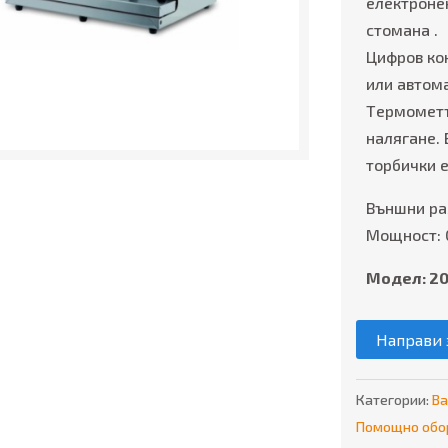
електроне
стомана .
Цифров ко
или автом
Tермометъ
налягане.
торбички 
Външни ра
Мощност: 
Модел: 2
Направи 
Категории:
В
Помощно обо