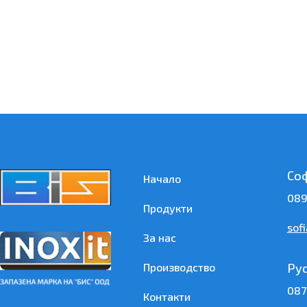
Со
Начало
089
Продукти
sof
За нас
Ру
Производство
087
Контакти