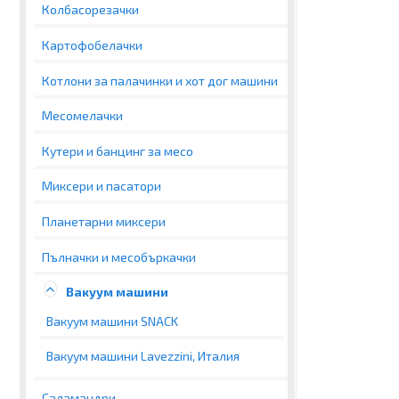
Колбасорезачки
Картофобелачки
Котлони за палачинки и хот дог машини
Месомелачки
Кутери и банцинг за месо
Миксери и пасатори
Планетарни миксери
Пълначки и месобъркачки
Вакуум машини
Вакуум машини SNACK
Вакуум машини Lavezzini, Италия
Саламандри