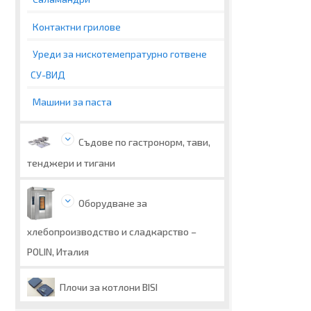
Контактни грилове
Уреди за нискотемепратурно готвене
СУ-ВИД
Машини за паста
Съдове по гастронорм, тави,
тенджери и тигани
Оборудване за
хлебопроизводство и сладкарство –
POLIN, Италия
Плочи за котлони BISI