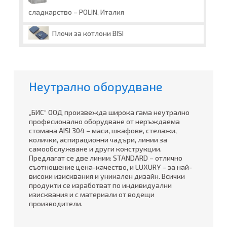
сладкарство – POLIN, Италия
Плочи за котлони BISI
Неутрално оборудване
„БИС“ ООД произвежда широка гама неутрално
професионално оборудване от неръждаема
стомана AISI 304 – маси, шкафове, стелажи,
колички, аспирационни чадъри, линии за
самообслужване и други конструкции.
Предлагат се две линии: STANDARD – отлично
съотношение цена-качество, и LUXURY – за най-
високи изисквания и уникален дизайн. Всички
продукти се изработват по индивидуални
изисквания и с материали от водещи
производители.