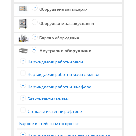
Оборудване за пицария
Оборудване за закусвалня
Барово оборудване
Неутрално оборудване
Неръждаеми работни маси
Неръждаеми работни маси с мивки
Неръждаеми работни шкафове
Бeзконтактни мивки
Стелажи и стенни рафтове
Барове и стейшъни по проект
Неръждаеми колички за тави или посуда