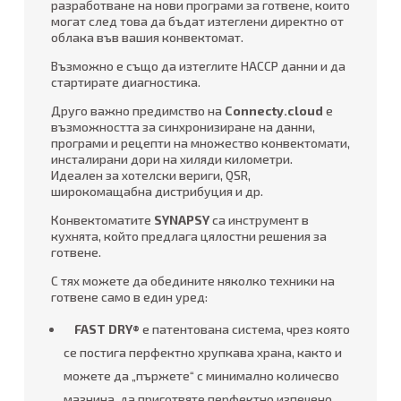
разработване на нови програми за готвене, които
могат след това да бъдат изтеглени директно от
облака във вашия конвектомат.
Възможно е също да изтеглите HАССР данни и да
стартирате диагностика.
Друго важно предимство на
Connecty.cloud
е
възможността за синхронизиране на данни,
програми и рецепти на множество конвектомати,
инсталирани дори на хиляди километри.
Идеален за хотелски вериги, QSR,
широкомащабна дистрибуция и др.
Конвектоматите
SYNAPSY
са инструмент в
кухнята, който предлага цялостни решения за
готвене.
С тях можете да обедините няколко техники на
готвене само в един уред:
FAST DRY®
е патентована система, чрез която
се постига перфектно хрупкава храна, както и
можете да „пържете“ с минимално количесво
мазнина, да приготвяте перфектно изпечено