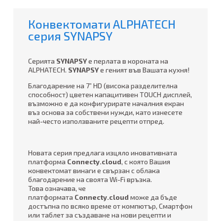
Конвектомати ALPHATECH
серия SYNAPSY
Серията
SYNAPSY
e перлата в короната на
ALPHATECH.
SYNAPSY
е геният във Вашата кухня!
Благодарение на 7” HD (висока разделителна
способност) цветен капацитивен TOUCH дисплей,
възможно е да конфигурирате началния екран
въз основа за собствени нужди, като изнесете
най-често използваните рецепти отпред.
Новата серия предлага изцяло иновативната
платформа
Connecty.cloud
, с която Вашия
конвектомат винаги е свързан с облака
благодарение на своята Wi-Fi връзка.
Това означава, че
платформата
Connecty.cloud
може да бъде
достъпна по всяко време от компютър, Смартфон
или таблет за създаване на нови рецепти и