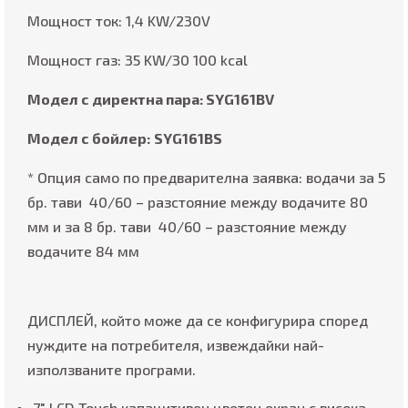
Мощност ток: 1,4 KW/230V
Мощност газ: 35 KW/30 100 kcal
Модел с директна пара: SYG161BV
Модел с бойлер:
SYG161BS
* Опция само по предварителна заявка: водачи за 5
бр. тави 40/60 – разстояние между водачите 80
мм и за 8 бр. тави 40/60 – разстояние между
водачите 84 мм
ДИСПЛЕЙ, който може да се конфигурира според
нуждите на потребителя, извеждайки най-
използваните програми.
7″ LCD Touch капацитивен цветен екран с висока