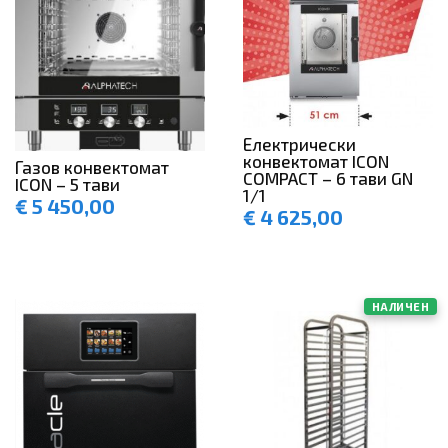
Електрически
конвектомат ICON
Газов конвектомат
COMPACT – 6 тави GN
ICON – 5 тави
1/1
€
5 450,00
€
4 625,00
НАЛИЧЕН