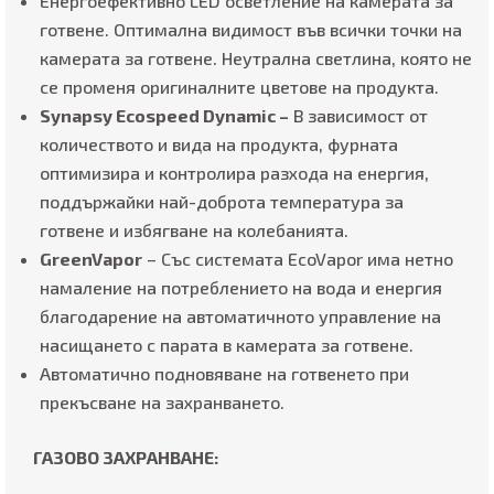
Енергоефективно LED осветление на камерата за
готвене. Оптимална видимост във всички точки на
камерата за готвене. Неутрална светлина, която не
се променя оригиналните цветове на продукта.
Synapsy Ecospeed Dynamic ​​
–
В зависимост от
количеството и вида на продукта, фурната
оптимизира и контролира разхода на енергия,
поддържайки най-доброта температура за
готвене и избягване на колебанията.
GreenVapor
– Със системата EcoVapor има нетно
намаление на потреблението на вода и енергия
благодарение на автоматичното управление на
насищането с парата в камерата за готвене.
Автоматично подновяване на готвенето при
прекъсване на захранването.
ГАЗОВО ЗАХРАНВАНЕ: