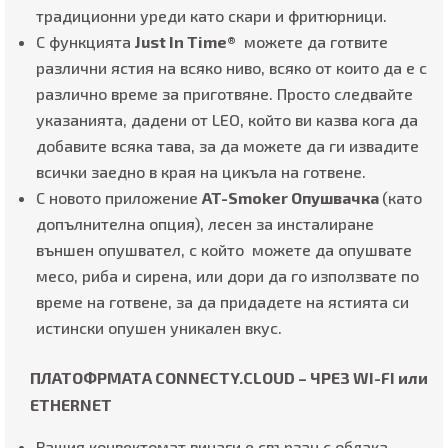
традиционни уреди като скари и фритюрници.
С функцията
Just In Time®
можете да готвите
различни ястия на всяко ниво, всяко от които да е с
различно време за приготвяне. Просто следвайте
указанията, дадени от LEO, който ви казва кога да
добавите всяка тава, за да можете да ги извадите
всички заедно в края на цикъла на готвене.
С новото приложение
AT-Smoker Опушвачка
(като
допълнителна опция), лесен за инсталиране
външен опушвател, с който можете да опушвате
месо, риба и сирена, или дори да го използвате по
време на готвене, за да придадете на ястията си
истински опушен уникален вкус.
ПЛАТОФРМАТА CONNECTY.CLOUD – ЧРЕЗ WI-FI или
ETHERNET
Вашия конвектомат винаги е свързан с облака