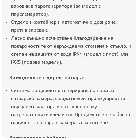
варовик в парогенератора (за модел с
парогенератор).
Отделен контейнер и автоматично дозиране
против варовик.
Лесно външно почистване благодарение на
повърхностите от неръждаема стомана и стъкло, и
степен на защита от вода IPX4 (модел с плот) или
IPX5 (подови модели).
За моделите с директна пара:
Система за директно генериране на пара за
готварска камера, с вода инжектиране директно
върху вентилатора и пръскане върху
нагревателните елементи. Предимство: незабавна
наличност на пара в камерата за готвене.
За моделите с бойлер: