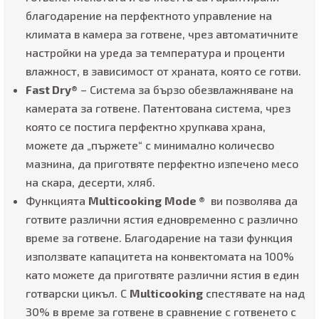
благодарение на перфектното управление на
климата в камера за готвене, чрез автоматичните
настройки на уреда за температура и проценти
влажност, в зависимост от храната, която се готви.
Fast Dry®
– Система за бързо обезвлажняване на
камерата за готвене. Патентована система, чрез
която се постига перфектно хрупкава храна,
можете да „пържете“ с минимално количесво
мазнина, да приготвяте перфектно изпечено месо
на скара, десерти, хляб.
Функцията
Multicooking
Mode ®
ви позволява да
готвите различни ястия едновременно с различно
време за готвене. Благодарение на тази функция
използвате капацитета на конвектомата на 100%
като можете да приготвяте различни ястия в един
готварски цикъл. С
Multicooking
спестявате на над
30% в време за готвене в сравнение с готвенето с