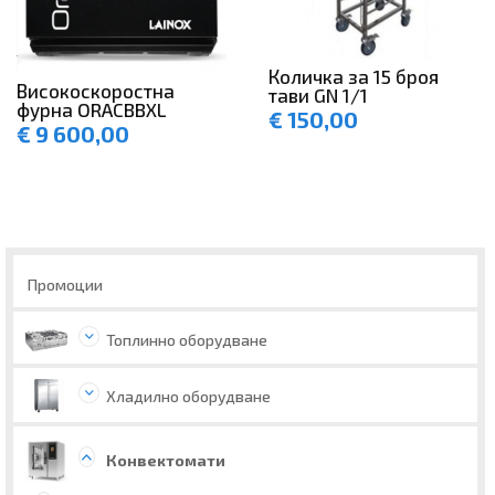
Количка за 15 броя
Високоскоростна
тави GN 1/1
фурна ORACBBXL
€
150,00
€
9 600,00
Промоции
Топлинно оборудване
Хладилно оборудване
Конвектомати