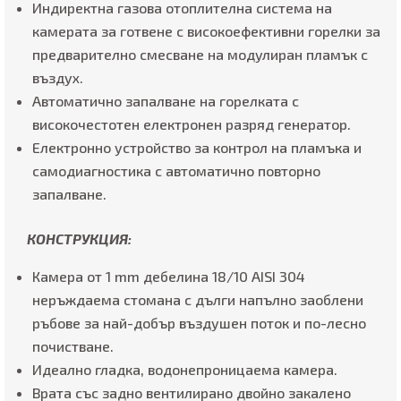
Индиректна газова отоплителна система на
камерата за готвене с високоефективни горелки за
предварително смесване на модулиран пламък с
въздух.
Автоматично запалване на горелката с
високочестотен електронен разряд генератор.
Електронно устройство за контрол на пламъка и
самодиагностика с автоматично повторно
запалване.
КОНСТРУКЦИЯ
:
Камера от 1 mm дебелина 18/10 AISI 304
неръждаема стомана с дълги напълно заоблени
ръбове за най-добър въздушен поток и по-лесно
почистване.
Идеално гладка, водонепроницаема камера.
Врата със задно вентилирано двойно закалено