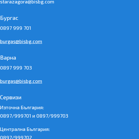
starazagora@bisbg.com
Бургас
0897 999 701
burgas@bisbg.com
Варна
0897 999 703
burgas@bisbg.com
Сервизи
Източна България:
0897/999701 и 0897/999703
Централна България:
0897/999702