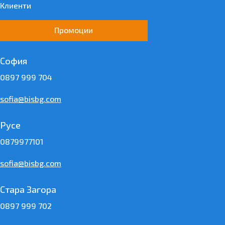
Клиенти
Промоции
София
0897 999 704
sofia@bisbg.com
Русе
0879977101
sofia@bisbg.com
Стара Загора
0897 999 702