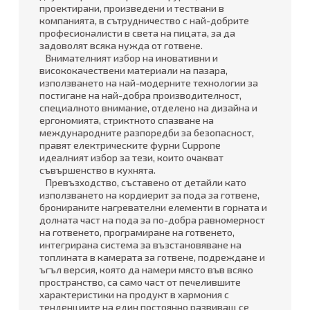
проектирани, произведени и тествани в
компанията, в сътрудничество с най-добрите
професионалисти в света на пицата, за да
задоволят всяка нужда от готвене.
Внимателният избор на иновативни и
висококачествени материали на пазара,
използването на най-модерните технологии за
постигане на най-добра производителност,
специалното внимание, отделено на дизайна и
ергономията, стриктното спазване на
международните разпоредби за безопасност,
правят електрическите фурни Cuppone
идеалният избор за тези, които очакват
съвършенство в кухнята.
Превъзходство, съставено от детайли като
използването на кордиерит за пода за готвене,
бронираните нагревателни елементи в горната и
долната част на пода за по-добра равномерност
на готвенето, програмиране на готвенето,
интегрирана система за възстановяване на
топлината в камерата за готвене, подреждане и
ъгъл версия, която да намери място във всяко
пространство, са само част от печелившите
характеристики на продукт в хармония с
тенденциите на един постоянно развиващ се