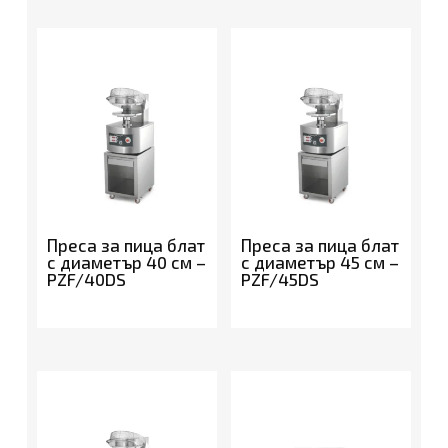
Преса за пица блат
Преса за пица блат
с диаметър 40 см –
с диаметър 45 см –
PZF/40DS
PZF/45DS