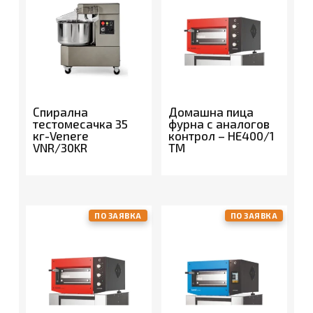
Спирална
Домашна пица
тестомесачка 35
фурна с аналогов
кг-Venere
контрол – HE400/1
VNR/30KR
TM
ПО ЗАЯВКА
ПО ЗАЯВКА