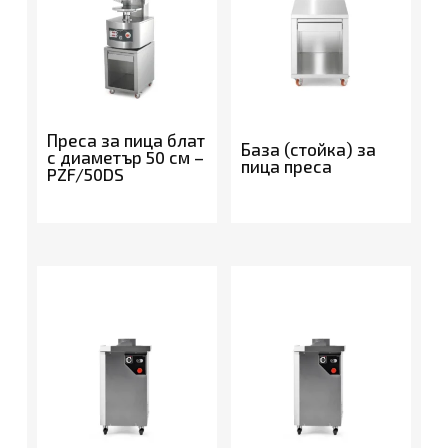
Преса за пица блат
База (стойка) за
с диаметър 50 см –
пица преса
PZF/50DS