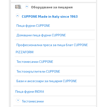
Оборудване за пицария
CUPPONE Made in Italy since 1963
Пица фурни CUPPONE
Домашни пица фурни CUPPONE
Професионална преса за пица блат CUPPONE
PIZZAFORM
Тестомесачки CUPPONE
Тестоокръглители CUPPONE
Бази и аксесоари за пицария CUPPONE
Пица фурни INOXit
Тестомесачки