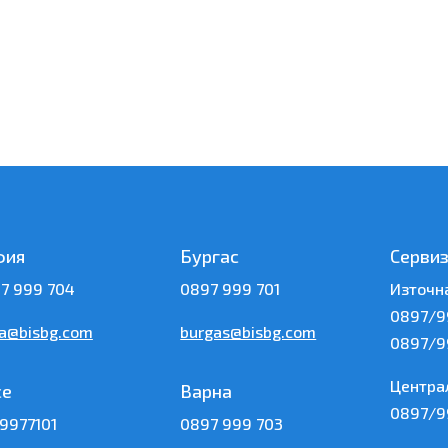
фия
Бургас
Серви
7 999 704
0897 999 701
Източн
0897/9
ia@bisbg.com
burgas@bisbg.com
0897/9
Центра
се
Варна
0897/9
9977101
0897 999 703