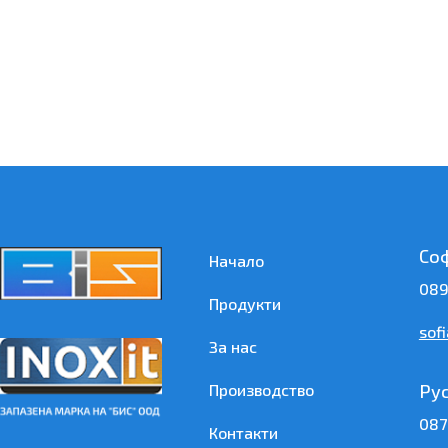
Со
Начало
089
Продукти
sof
За нас
Ру
Производство
087
Контакти