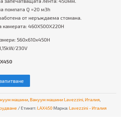
а запечатващата лента: 450мм.
на помпата Q =20 м3h
работена от неръждаема стомана.
а камерата: 460X500X220H
змери: 560x610x450H
1,15kW/230V
AX450
запитване
акуум машини
,
Вакуум машини Lavezzini, Италия
,
рудване
Етикет:
LAX450
Марка:
Lavezzini - Италия