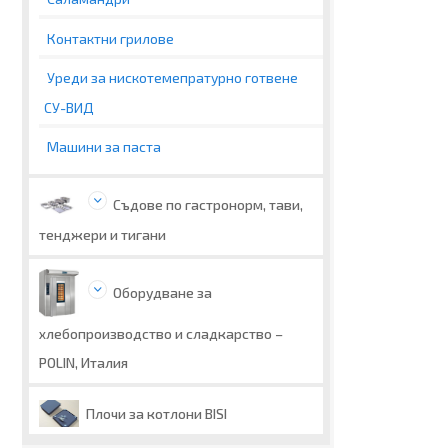
Контактни грилове
Уреди за нискотемепратурно готвене
СУ-ВИД
Машини за паста
Съдове по гастронорм, тави,
тенджери и тигани
Оборудване за
хлебопроизводство и сладкарство –
POLIN, Италия
Плочи за котлони BISI