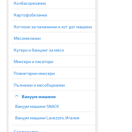
Колбасорезачки
Картофобелачки
Котлони за палачинки и хот дог машини
Месомелачки
Кутери и банцинг за месо
Миксери и пасатори
Планетарни миксери
Пълначки и месобъркачки
Вакуум машини
Вакуум машини SNACK
Вакуум машини Lavezzini, Италия
Саламандри