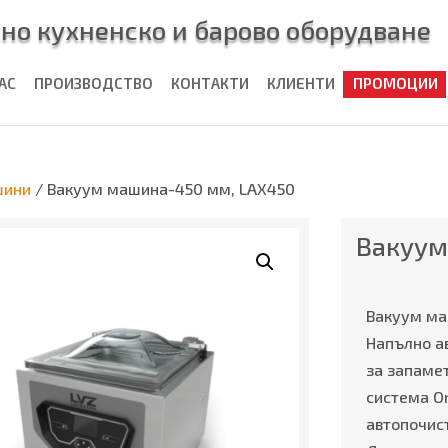
но кухненско и барово оборудване
НАС
ПРОИЗВОДСТВО
КОНТАКТИ
КЛИЕНТИ
ПРОМОЦИИ
шини
/ Вакуум машина-450 мм, LAX450
Вакуум
Вакуум ма
Напълно ав
за запамет
система O
автопочис