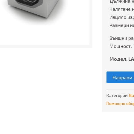
Дължина н
Налягане 
Изцяло из
Размери н
Външни ра
Мощност: 
Модел: L
Направи 
Категории:
В
Помощно обо