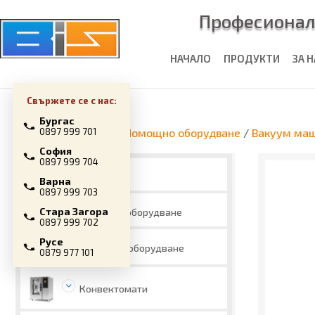
Професионал
НАЧАЛО
ПРОДУКТИ
ЗА 
Свържете се с нас:
Бургас
Начална страница
/
Помощно оборудване
/
Вакуум ма
0897 999 701
София
0897 999 704
Промоции
Варна
0897 999 703
Стара Загора
Топлинно оборудване
0897 999 702
Русе
Хладилно оборудване
0879 977 101
Конвектомати