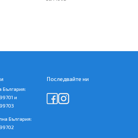
зи
Последвайте ни
а България:
99701 и
99703
лна България:
99702