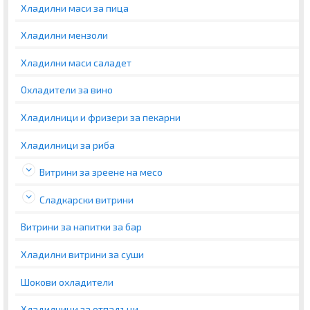
Хладилни маси за пица
Хладилни мензоли
Хладилни маси саладет
Охладители за вино
Хладилници и фризери за пекарни
Хладилници за риба
Витрини за зреене на месо
Сладкарски витрини
Витрини за напитки за бар
Хладилни витрини за суши
Шокови охладители
Хладилници за отпадъци