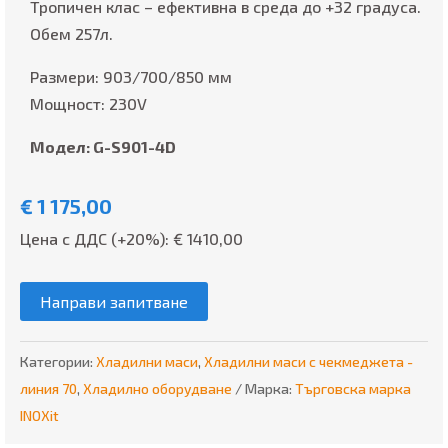
Тропичен клас – ефективна в среда до +32 градуса.
Обем 257л.
Размери: 903/700/850 мм
Мощност: 230V
Модел: G-S901-4D
€
1 175,00
Цена с ДДС (+20%): €
1410,00
Направи запитване
Категории:
Хладилни маси
,
Хладилни маси с чекмеджета -
линия 70
,
Хладилно оборудване
Марка:
Търговска марка
INOXit