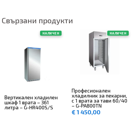
Свързани продукти
НАЛИЧЕН
НАЛИЧЕН
Професионален
хладилник за пекарни,
Вертикален хладилен
с 1 врата за тави 60/40
шкаф 1 врата – 361
– G-PA800TN
литра – G-HR400S/S
€
1 450,00