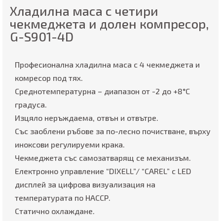
Хладилна маса с четири
чекмеджета и долен компресор,
G-S901-4D
Професионална хладилна маса с 4 чекмеджета и
комресор под тях.
Среднотемпературна – диапазон от -2 до +8°C
градуса.
Изцяло неръждаема, отвън и отвътре.
Със заоблени ръбове за по-лесно почистване, върху
иноксови регулируеми крака.
Чекмеджета със самозатварящ се механизъм.
Електронно управление “DIXELL”/ “CAREL” с LED
дисплей за цифрова визуализация на
температурата по НАССР.
Статично охлаждане.