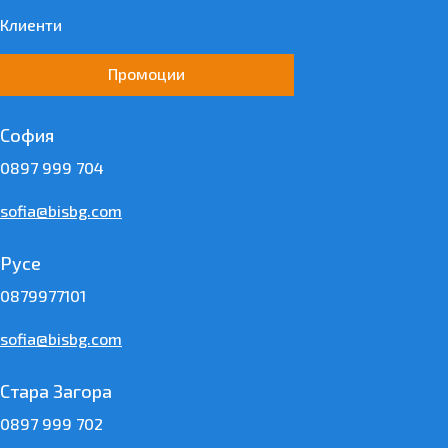
Клиенти
Промоции
София
0897 999 704
sofia@bisbg.com
Русе
0879977101
sofia@bisbg.com
Стара Загора
0897 999 702