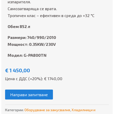
изпарителя.
Самозатваряща се врата.
Тропичен клас – ефективен в среда до +32 °C
Обем 852 л
Размери: 740/990/2010
Мощност: 0.35KW/230V
Модел: G-PA800TN
€
1 450,00
Цена с ДДС (+20%): €
1740,00
Направи запитване
Категории:
Оборудване за закусвалня
,
Хладилници и