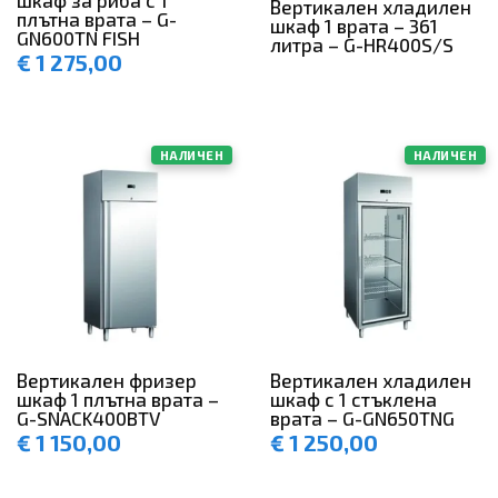
шкаф за риба с 1
Вертикален хладилен
плътна врата – G-
шкаф 1 врата – 361
GN600TN FISH
литра – G-HR400S/S
€
1 275,00
НАЛИЧЕН
НАЛИЧЕН
Вертикален фризер
Вертикален хладилен
шкаф 1 плътна врата –
шкаф с 1 стъклена
G-SNACK400BTV
врата – G-GN650TNG
€
1 150,00
€
1 250,00