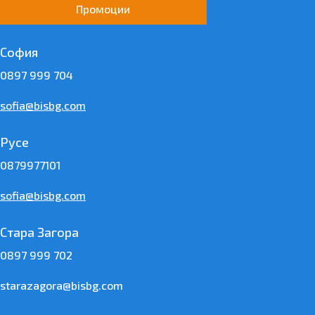
Промоции
София
0897 999 704
sofia@bisbg.com
Русе
0879977101
sofia@bisbg.com
Стара Загора
0897 999 702
starazagora@bisbg.com