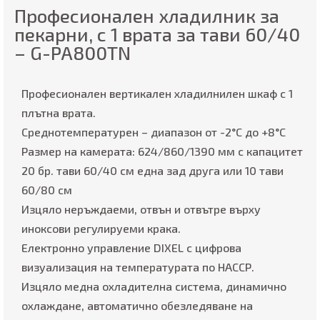
Професионален хладилник за
пекарни, с 1 врата за тави 60/40
– G-PA800TN
Професионален вертикален хладилнилен шкаф с 1
плътна врата.
Среднотемпературен – диапазон от -2°C до +8°C
Размер на камерата: 624/860/1390 мм с капацитет
20 бр. тави 60/40 см една зад друга или 10 тави
60/80 см
Изцяло неръждаеми, отвън и отвътре върху
иноксови регулируеми крака.
Електронно управление DIXEL с цифровa
визуализация на температурата по НАССР.
Изцяло медна охладителна система, динамично
охлаждане, автоматично обезледяване на