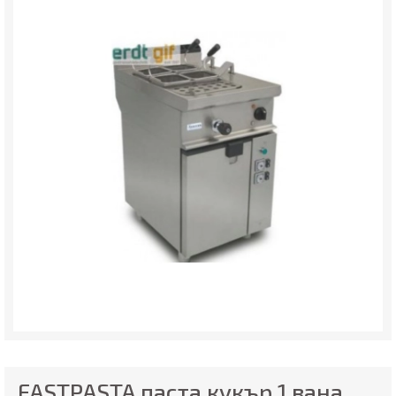
FASTPASTA паста кукър 1 вана