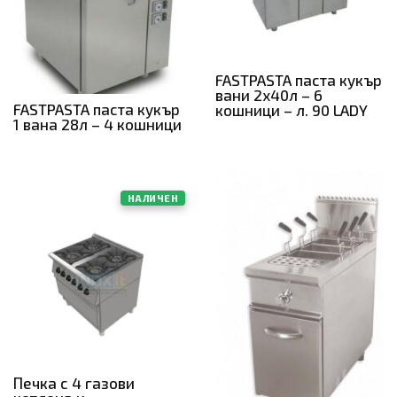
FASTPASTA паста кукър
вани 2х40л – 6
FASTPASTA паста кукър
кошници – л. 90 LADY
1 вана 28л – 4 кошници
НАЛИЧЕН
Печка с 4 газови