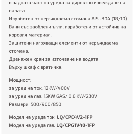
в задната част на уреда за директно извеждане на
парата.
Изработен от неръждаема стомана AISI-304 (18/10).
Вани със заоблени ъгли, изработени от устойчив на
корозия материал.
Защитени нагряващи елементи от неръждаема
стомана.
Дренажен кран за източване на водата.
Върху шкаф с вратичка.
Мощност:
за уред на ток: 12KW/400V
за уред на газ: 15KW GAS/ 0.6 KW/230V
Размери: 500/900/850
Модел на уреда ток:
LQ/CPE4V2-1FP
Модел на уреда газ:
LQ/CPG1V40-1FP