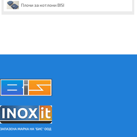
Плочи за котлони BISI