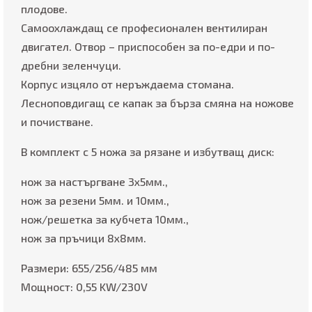
плодове.
Самоохлаждащ се професионален вентилиран
двигател. Отвор – приспособен за по-едри и по-
дребни зеленчуци.
Корпус изцяло от неръждаема стомана.
Лесноповдигащ се капак за бърза смяна на ножове
и почистване.
В комплект с 5 ножа за рязане и избутващ диск:
нож за настъргване 3х5мм.,
нож за резени 5мм. и 10мм.,
нож/решетка за кубчета 10мм.,
нож за пръчици 8х8мм.
Размери: 655/256/485 мм
Мощност: 0,55 KW/230V