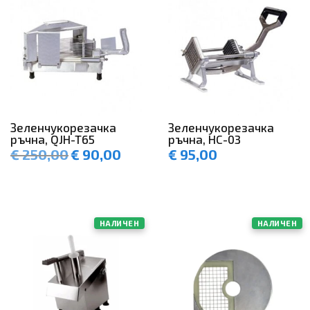
Зеленчукорезачка
Зеленчукорезачка
ръчна, QJH-T65
ръчна, HC-03
€
250,00
€
90,00
€
95,00
Original
Текущата
price
цена
was:
е:
€ 250,00.
€ 90,00.
НАЛИЧЕН
НАЛИЧЕН