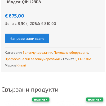
Модел: QJH-J23DA
€
675,00
Цена с ДДС (+20%): €
810,00
Направи запитване
Категории:
Зеленчукорезачки
,
Помощно оборудване
,
Професионални зеленчукорезачки
Етикет:
QJH-J23DA
Марка:
Китай
Свързани продукти
НАЛИЧЕН
НАЛИЧЕН