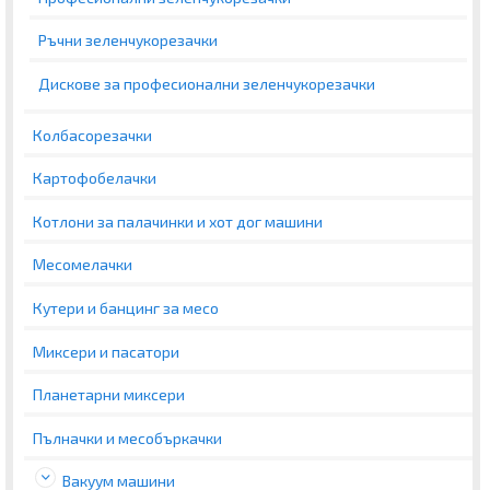
Ръчни зеленчукорезачки
Дискове за професионални зеленчукорезачки
Колбасорезачки
Картофобелачки
Котлони за палачинки и хот дог машини
Месомелачки
Кутери и банцинг за месо
Миксери и пасатори
Планетарни миксери
Пълначки и месобъркачки
Вакуум машини