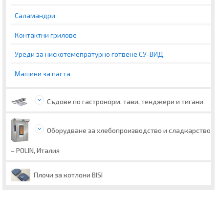
Саламандри
Контактни грилове
Уреди за нискотемепратурно готвене СУ-ВИД
Машини за паста
Съдове по гастронорм, тави, тенджери и тигани
Оборудване за хлебопроизводство и сладкарство
– POLIN, Италия
Плочи за котлони BISI