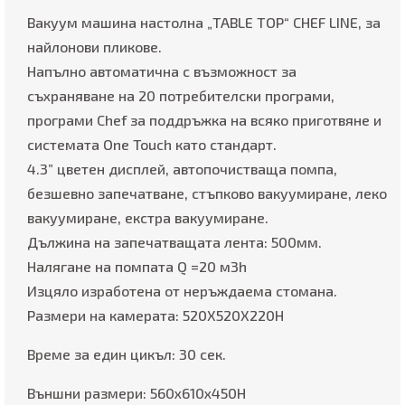
Вакуум машина настолна „TABLE TOP“ CHEF LINE, за
найлонови пликове.
Напълно автоматична с възможност за
съхраняване на 20 потребителски програми,
програми Chef за поддръжка на всяко приготвяне и
системата One Touch като стандарт.
4.3” цветен дисплей, автопочистваща помпа,
безшевно запечатване, стъпково вакуумиране, леко
вакуумиране, екстра вакуумиране.
Дължина на запечатващата лента: 500мм.
Налягане на помпата Q =20 м3h
Изцяло изработена от неръждаема стомана.
Размери на камерата: 520X520X220H
Време за един цикъл: 30 сек.
Външни размери: 560x610x450H