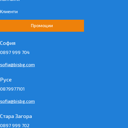
Клиенти
Промоции
София
0897 999 704
sofia@bisbg.com
Русе
0879977101
sofia@bisbg.com
Стара Загора
0897 999 702