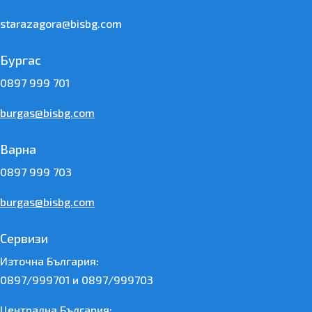
starazagora@bisbg.com
Бургас
0897 999 701
burgas@bisbg.com
Варна
0897 999 703
burgas@bisbg.com
Сервизи
Източна България:
0897/999701 и 0897/999703
Централна България: