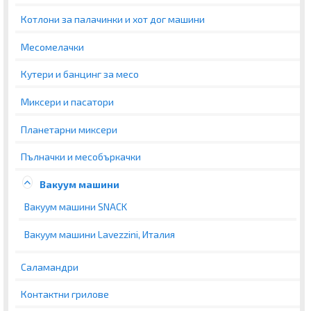
Котлони за палачинки и хот дог машини
Месомелачки
Кутери и банцинг за месо
Миксери и пасатори
Планетарни миксери
Пълначки и месобъркачки
Вакуум машини
Вакуум машини SNACK
Вакуум машини Lavezzini, Италия
Саламандри
Контактни грилове