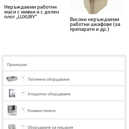
Неръждаеми работни
маси с мивки и с долен
плот „LUXURY“
Високи неръждаеми
работни шкафове (за
препарати и др.)
Промоции
Топлинно оборудване
Хладилно оборудване
Конвектомати
Оборудване за пицария