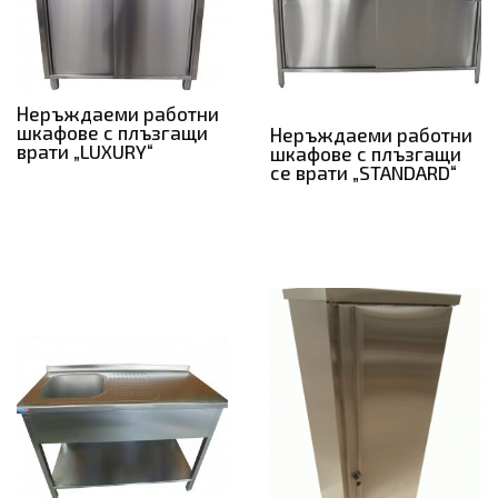
Неръждаеми работни
шкафове с плъзгащи
Неръждаеми работни
врати „LUXURY“
шкафове с плъзгащи
се врати „STANDARD“