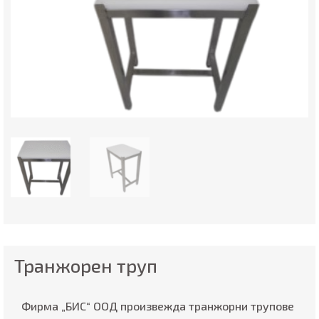
Транжорен труп
Фирма „БИС“ ООД произвежда транжорни трупове