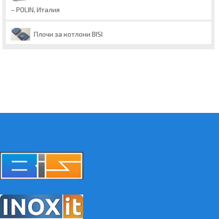
– POLIN, Италия
Плочи за котлони BISI