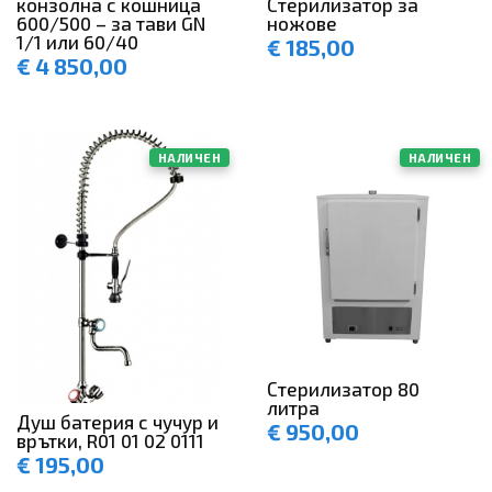
Стерилизатор за
конзолна с кошница
ножове
600/500 – за тави GN
1/1 или 60/40
€
185,00
€
4 850,00
НАЛИЧЕН
НАЛИЧЕН
Стерилизатор 80
литра
Душ батерия с чучур и
€
950,00
врътки, R01 01 02 0111
€
195,00