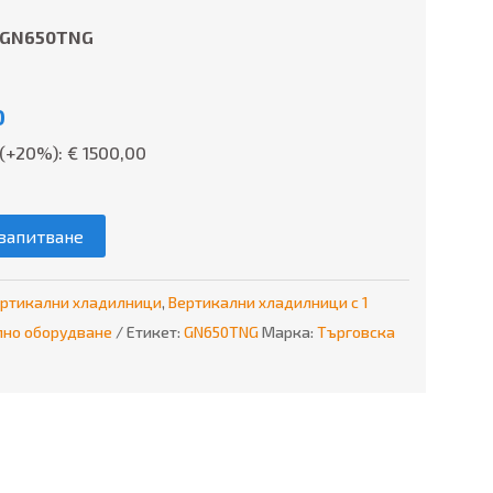
-GN650TNG
0
(+20%): €
1500,00
запитване
ртикални хладилници
,
Вертикални хладилници с 1
лно оборудване
Етикет:
GN650TNG
Марка:
Търговска