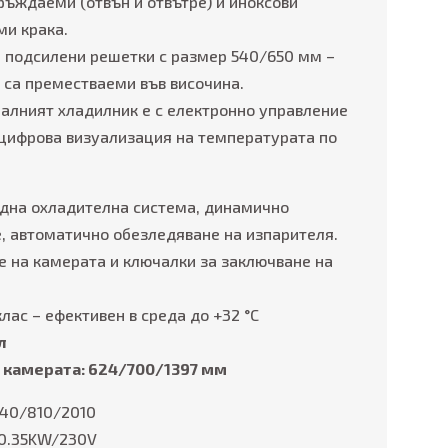
ръждаеми (отвън и отвътре) и иноксови
ми крака.
 подсилени решетки с размер 540/650 мм –
о са преместваеми във височина.
алният хладилник е с електронно управление
с цифровa визуализация на температурата по
дна охладителна система, динамично
, автоматично обезледяване на изпарителя.
е на камерата и ключалки за заключване на
лас – ефективен в среда до +32 °C
л
 камерата: 624/700/1397 мм
740/810/2010
0.35KW/230V