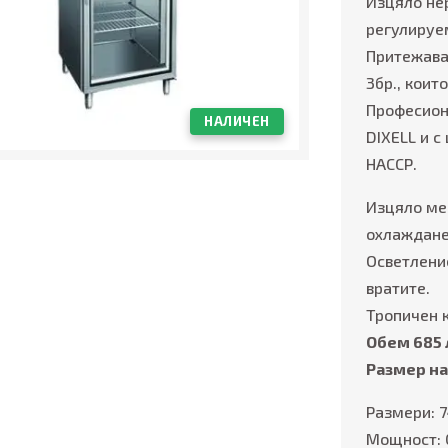
Изцяло не
регулируе
Притежава
3бр., коит
Професион
НАЛИЧЕН
DIXELL и 
НАССР.
Изцяло ме
охлаждане
Осветлени
вратите.
Тропичен к
Обем 685 
Размер на
Размери: 
Мощност: 