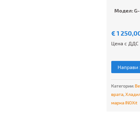
Модел: G
€
1 250,0
Цена с ДДС 
Направи 
Категории:
Ве
врата
,
Хлади
марка INOXit