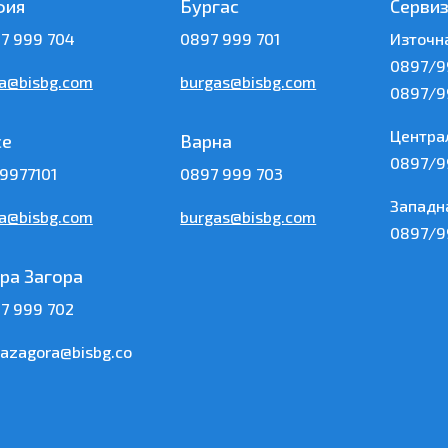
фия
Бургас
Серви
7 999 704
0897 999 701
Източн
0897/9
ia@bisbg.com
burgas@bisbg.com
0897/9
Центра
се
Варна
0897/9
9977101
0897 999 703
Западн
ia@bisbg.com
burgas@bisbg.com
0897/9
ра Загора
7 999 702
razagora@bisbg.co