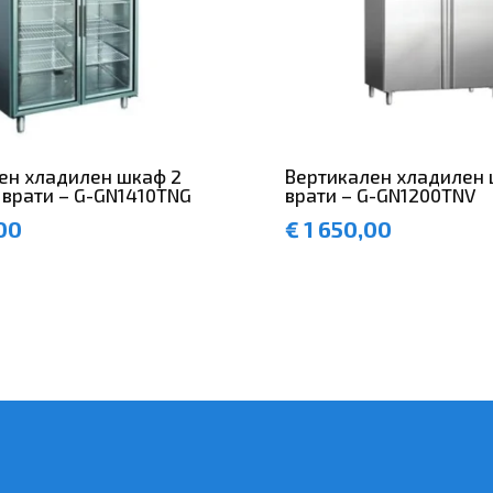
ен хладилен шкаф 2
Вертикален хладилен 
 врати – G-GN1410TNG
врати – G-GN1200TNV
00
€
1 650,00