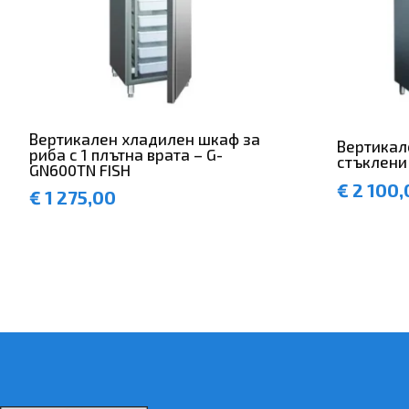
Вертикален хладилен шкаф за
Вертикал
риба с 1 плътна врата – G-
стъклени
GN600TN FISH
€
2 100,
€
1 275,00