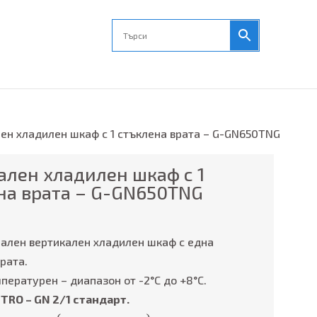
ен хладилен шкаф с 1 стъклена врата – G-GN650TNG
ален хладилен шкаф с 1
на врата – G-GN650TNG
ален вертикален хладилен шкаф с една
рата.
ературен – диапазон от -2°C до +8°C.
TRO – GN 2/1 стандарт.