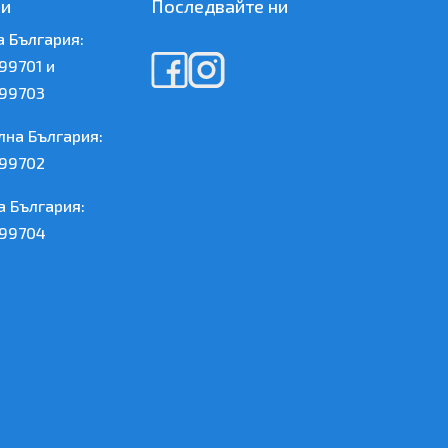
зи
Последвайте ни
а България:
99701 и
99703
лна България:
99702
а България:
99704