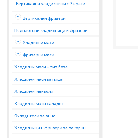
Вертикални хладилници с 2 врати
Вертикални фризери
Подплотови хладилници и фризери
Хладилни маси
Фризерни маси
Хладилни маси – тип база
Хладилни маси за пица
Хладилни мензоли
Хладилни маси саладет
Охладители за вино
Хладилници и фризери за пекарни