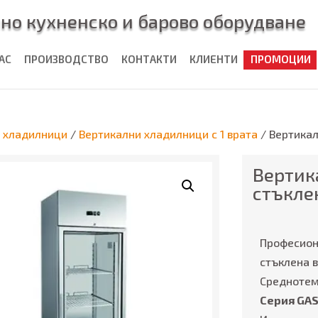
но кухненско и барово оборудване
НАС
ПРОИЗВОДСТВО
КОНТАКТИ
КЛИЕНТИ
ПРОМОЦИИ
 хладилници
/
Вертикални хладилници с 1 врата
/ Вертикал
Вертик
стъкле
Професион
стъклена в
Среднотемп
Серия GAS