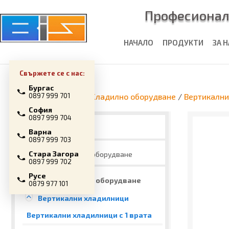
Професионал
НАЧАЛО
ПРОДУКТИ
ЗА 
Свържете се с нас:
Бургас
Начална страница
/
Хладилно оборудване
/
Вертикални
0897 999 701
София
0897 999 704
Промоции
Варна
0897 999 703
Стара Загора
Топлинно оборудване
0897 999 702
Русе
Хладилно оборудване
0879 977 101
Вертикални хладилници
Вертикални хладилници с 1 врата