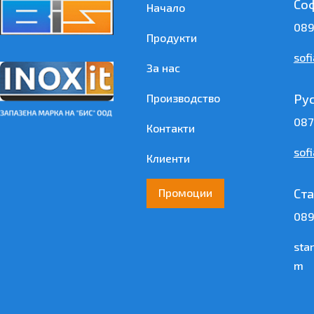
Со
Начало
089
Продукти
sof
За нас
Ру
Производство
087
Контакти
sof
Клиенти
Ста
Промоции
089
sta
m