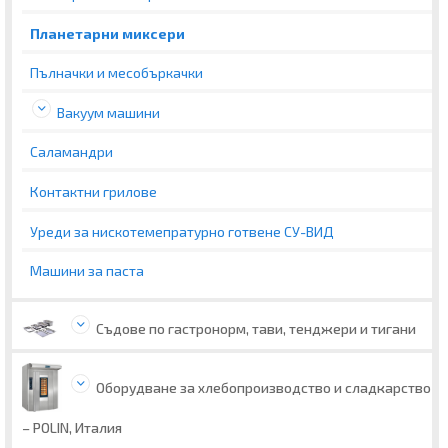
Планетарни миксери
Пълначки и месобъркачки
Вакуум машини
Саламандри
Контактни грилове
Уреди за нискотемепратурно готвене СУ-ВИД
Машини за паста
Съдове по гастронорм, тави, тенджери и тигани
Оборудване за хлебопроизводство и сладкарство
– POLIN, Италия