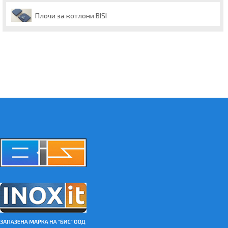
Плочи за котлони BISI