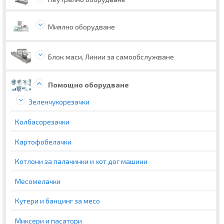
Миялно оборудване
Блок маси, Линии за самообслужване
Помощно оборудване
Зеленчукорезачки
Колбасорезачки
Картофобелачки
Котлони за палачинки и хот дог машини
Месомелачки
Кутери и банцинг за месо
Миксери и пасатори