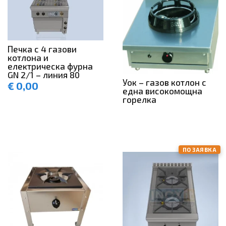
Печка с 4 газови
котлона и
електрическа фурна
GN 2/1 – линия 80
Уок – газов котлон с
€
0,00
една високомощна
горелка
ПО ЗАЯВКА