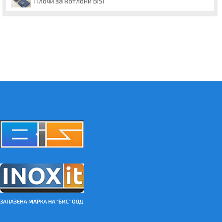
Плочи за котлони BISI