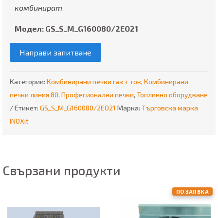
комбинират
Модел: GS_S_M_G160080/2EO21
Направи запитване
Категории:
Комбинирани печки газ + ток
,
Комбинирани
печки линия 80
,
Професионални печки
,
Топлинно оборудване
Етикет:
GS_S_M_G160080/2EO21
Марка:
Търговска марка
INOXit
Свързани продукти
ПО ЗАЯВКА