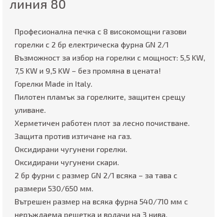
линия 80
Професионална печка с 8 високомощни газови
горелки с 2 бр електрическа фурна GN 2/1
Възможност за избор на горелки с мощност: 5,5 KW,
7,5 KW и 9,5 KW – без промяна в цената!
Горелки Made in Italy.
Пилотен пламък за горелките, защитен срещу
уливане.
Херметичен работен плот за лесно почистване.
Защита против изтичане на газ.
Оксидирани чугунени горелки.
Оксидирани чугунени скари.
2 бр фурни с размер GN 2/1 всяка – за тава с
размери 530/650 мм.
Вътрешен размер на всяка фурна 540/710 мм с
неръждаема решетка и водачи на 3 нива.