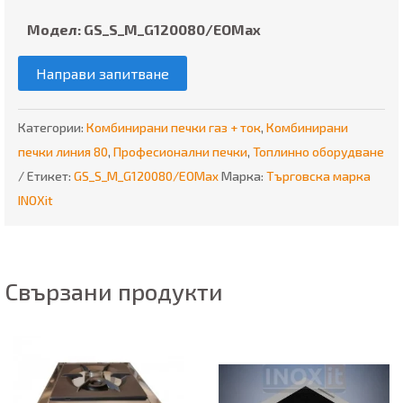
Модел: GS_S_M_G120080/EOMax
Направи запитване
Категории:
Комбинирани печки газ + ток
,
Комбинирани
печки линия 80
,
Професионални печки
,
Топлинно оборудване
Етикет:
GS_S_M_G120080/EOMax
Марка:
Търговска марка
INOXit
Свързани продукти