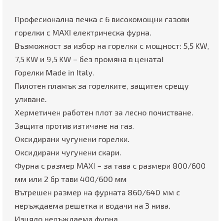
Професионална печка с 6 високомощни газови
горелки с MAXI електрическа фурна.
Възможност за избор на горелки с мощност: 5,5 KW,
7,5 KW и 9,5 KW – без промяна в цената!
Горелки Made in Italy.
Пилотен пламък за горелките, защитен срещу
уливане.
Херметичен работен плот за лесно почистване.
Защита против изтичане на газ.
Оксидирани чугунени горелки.
Оксидирани чугунени скари.
Фурна с размер MAXI – за тава с размери 800/600
мм или 2 бр тави 400/600 мм
Вътрешен размер на фурната 860/640 мм с
неръждаема решетка и водачи на 3 нива.
Изцяло неръждаема фурна.