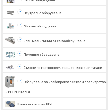
Барово оборудване
Неутрално оборудване
Миялно оборудване
Блок маси, Линии за самообслужване
Помощно оборудване
Съдове по гастронорм, тави, тенджери и тигани
Оборудване за хлебопроизводство и сладкарство
– POLIN, Италия
Плочи за котлони BISI