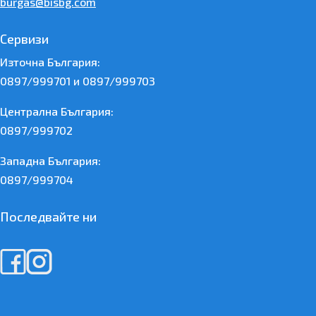
burgas@bisbg.com
Сервизи
Източна България:
0897/999701 и 0897/999703
Централна България:
0897/999702
Западна България:
0897/999704
Последвайте ни