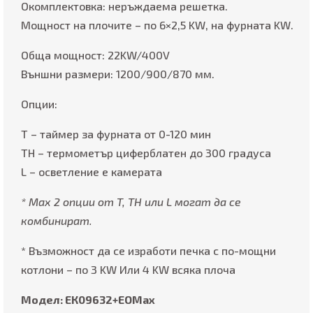
Окомплектовка: неръждаема решетка.
Мощност на плочите – по 6×2,5 KW, на фурната KW.
Обща мощност: 22KW/400V
Външни размери: 1200/900/870 мм.
Опции:
T – таймер за фурната от 0-120 мин
TH – термометър циферблатен до 300 градуса
L – осветление е камерата
* Мах 2 опции от T, TH или L могат да се
комбинират.
* Възможност да се изработи печка с по-мощни
котлони – по 3 KW Или 4 KW всяка плоча
Модел: ЕК09632+EOMax