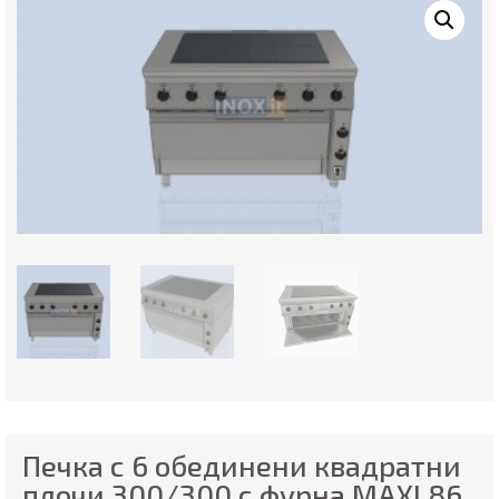
Печка с 6 обединени квадратни
плочи 300/300 с фурна MAXI 86