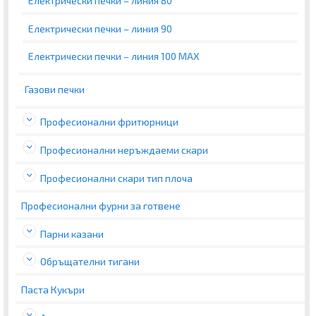
Електрически печки – линия 80
Електрически печки – линия 90
Електрически печки – линия 100 MAX
Газови печки
Професионални фритюрници
Професионални неръждаеми скари
Професионални скари тип плоча
Професионални фурни за готвене
Парни казани
Обръщателни тигани
Паста Кукъри