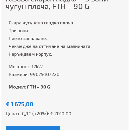
чугун плоча, FTH – 90 G
Скара чугунена гладка плоча.
Три зони
Пиезо запалване.
Чекмедже за оттичане на мазнината.
Неръждаем корпус.
Мощност: 12kW
Размери: 990/540/220
Модел: FTH – 90 G
€
1 675,00
Цена с ДДС (+20%): €
2010,00