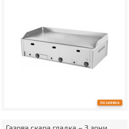
ПО ЗАЯВКА
Газова скара гладка – 3 зони