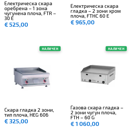
Електрическа скара
Електрическа скара
оребрена – 1 зона
гладка – 2 зони хром
чугунена плоча, FTR –
плоча, FTHC 60 E
30 E
€
965,00
€
525,00
НАЛИЧЕН
НАЛИЧЕН
Газова скара гладка –
Скара гладка 2 зони,
2 зони чугун плоча,
тип плоча, HEG 606
FTH – 60 G
€
325,00
€
1 060,00