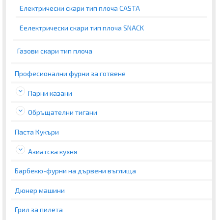
Електрически скари тип плоча CASTA
Eелектрически скари тип плоча SNACK
Газови скари тип плоча
Професионални фурни за готвене
Парни казани
Обръщателни тигани
Паста Кукъри
Азиатска кухня
Барбекю-фурни на дървени въглища
Дюнер машини
Грил за пилета