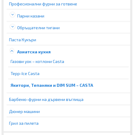
Професионални фурни за готвене
Парни казани
Обръщателни тигани
Паста Кукъри
Азиатска кухня
Газови уок – котлони Casta
Tepp-Ice Casta
Якитори, Тепаняки и DIM SUM – CASTA
Барбекю-фурни на дървени въглища
Дюнер машини
Грил за пилета