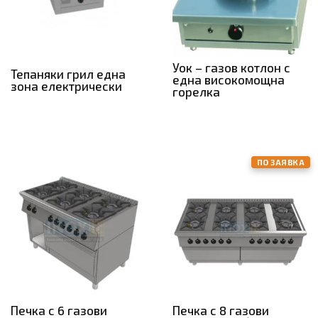
Уок – газов котлон с
Тепаняки грил една
една високомощна
зона електрически
горелка
ПО ЗАЯВКА
Печка с 6 газови
Печка с 8 газови