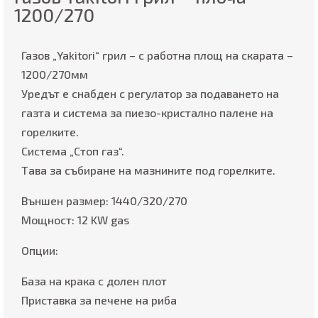
1200/270
Газов „Yakitori“ грил – с работна площ на скарата –
1200/270мм
Уредът е снабден с регулатор за подаването на
газта и система за пиезо-кристално палене на
горелките.
Система „Стоп газ“.
Тава за събиране на мазнините под горелките.
Външен размер: 1440/320/270
Мощност: 12 KW gas
Опции:
База на крака с долен плот
Приставка за печене на риба