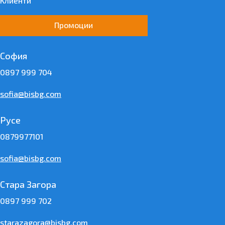
Клиенти
Промоции
София
0897 999 704
sofia@bisbg.com
Русе
0879977101
sofia@bisbg.com
Стара Загора
0897 999 702
starazagora@bisbg.com