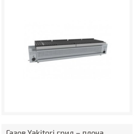
Газов Yakitori грил – плоча