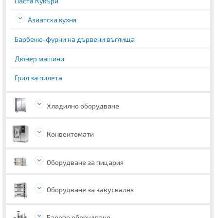
Паста Кукъри
Азиатска кухня
Барбекю-фурни на дървени въглища
Дюнер машини
Грил за пилета
Хладилно оборудване
Конвектомати
Оборудване за пицария
Оборудване за закусвалня
Барово оборудване