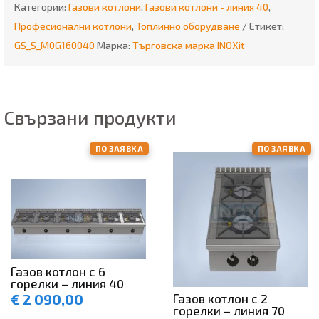
Категории:
Газови котлони
,
Газови котлони - линия 40
,
Професионални котлони
,
Топлинно оборудване
Етикет:
GS_S_M0G160040
Марка:
Търговска марка INOXit
Свързани продукти
ПО ЗАЯВКА
ПО ЗАЯВКА
Газов котлон с 6
горелки – линия 40
€
2 090,00
Газов котлон с 2
горелки – линия 70