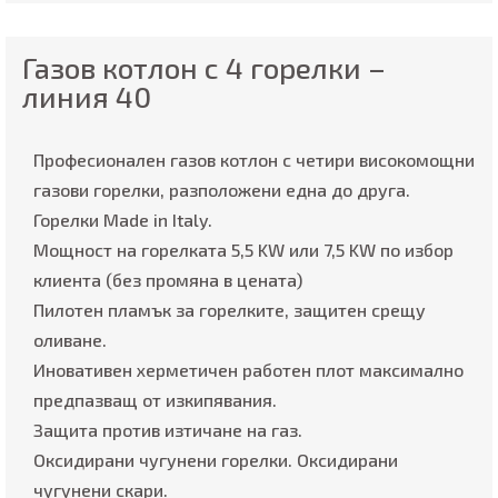
Газов котлон с 4 горелки –
линия 40
Професионален газов котлон с четири високомощни
газови горелки, разположени една до друга.
Горелки Made in Italy.
Мощност на горелката 5,5 KW или 7,5 KW по избор
клиента (без промяна в цената)
Пилотен пламък за горелките, защитен срещу
оливане.
Иновативен херметичен работен плот максимално
предпазващ от изкипявания.
Защита против изтичане на газ.
Оксидирани чугунени горелки. Оксидирани
чугунени скари.