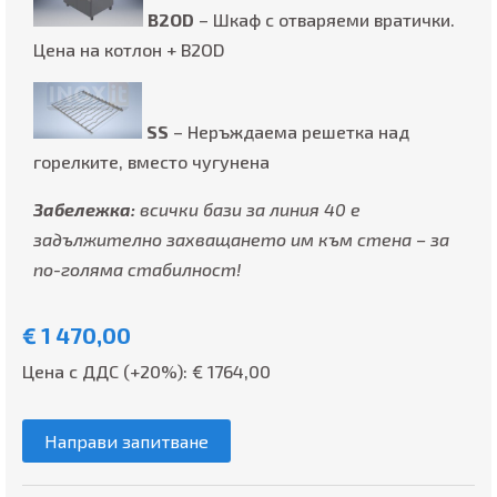
B2OD
– Шкаф с отваряеми вратички.
Цена на котлон + В2OD
SS
– Неръждаема решетка над
горелките, вместо чугунена
Забележка:
всички бази за линия 40 е
задължително захващането им към стена – за
по-голяма стабилност!
€
1 470,00
Цена с ДДС (+20%): €
1764,00
Направи запитване