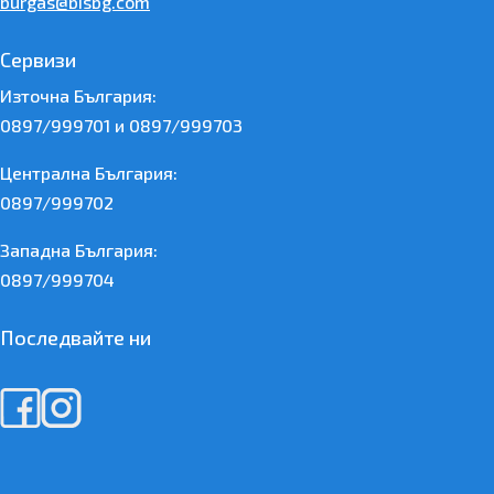
burgas@bisbg.com
Сервизи
Източна България:
0897/999701 и 0897/999703
Централна България:
0897/999702
Западна България:
0897/999704
Последвайте ни