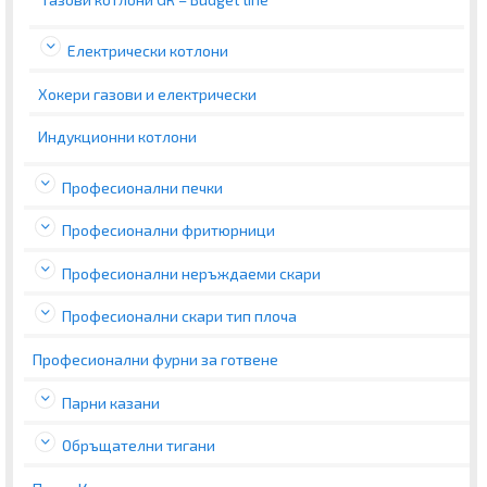
Електрически котлони
Хокери газови и електрически
Индукционни котлони
Професионални печки
Професионални фритюрници
Професионални неръждаеми скари
Професионални скари тип плоча
Професионални фурни за готвене
Парни казани
Обръщателни тигани