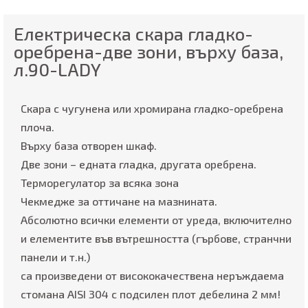
Електрическа скара гладко-
оребрена-две зони, върху база,
л.90-LADY
Скара с чугунена или хромирана гладко-оребрена
плоча.
Върху база отворен шкаф.
Две зони – едната гладка, другата оребрена.
Терморегулатор за всяка зона
Чекмедже за оттичане на мазнината.
Абсолютно всички елементи от уредa, включително
и елементите във вътрешността (гърбове, странчни
панели и т.н.)
са произведени от висококачествена неръждаема
стомана AISI 304 с подсилен плот дебелина 2 мм!