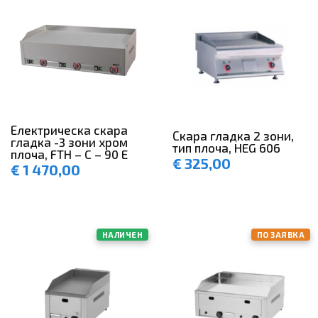
Електрическа скара
Скара гладка 2 зони,
гладка -3 зони хром
тип плоча, HEG 606
плоча, FTH – C – 90 E
€
325,00
€
1 470,00
НАЛИЧЕН
ПО ЗАЯВКА