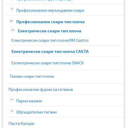
Професионални неръждаеми скари
Професионални скари тип плоча
Електрически скари тип плоча
Електрически скари тип плоча RM Gastro
Електрически скари тип плоча CASTA
Eелектрически скари тип плоча SNACK
Газови скари тип плоча
Професионални фурни за готвене
Парни казани
Обръщателни тигани
Паста Кукъри