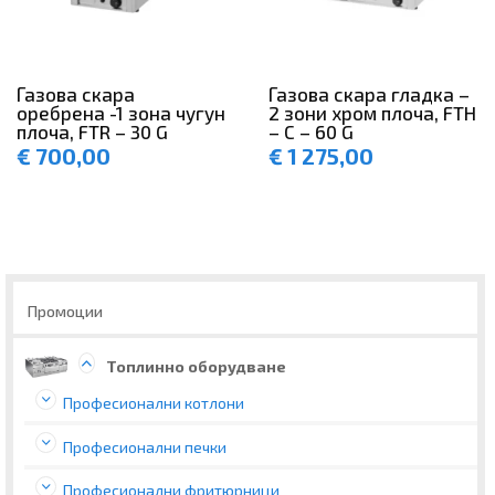
Газова скара
Газова скара гладка –
оребрена -1 зона чугун
2 зони хром плоча, FTH
плоча, FTR – 30 G
– C – 60 G
€
700,00
€
1 275,00
Промоции
Топлинно оборудване
Професионални котлони
Професионални печки
Професионални фритюрници