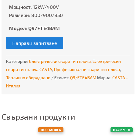
Мощност: 12kW/400V
Размери: 800/900/850
Модел: Q9/FTE4BАM
Направи запитване
Категории:
Електрически скари тип плоча
,
Електрически
скари тип плоча CASTA
,
Професионални скари тип плоча
,
Топлинно оборудване
Етикет:
Q9/FTE4BАM
Марка:
CASTA -
Италия
Свързани продукти
ПО ЗАЯВКА
НАЛИЧЕН