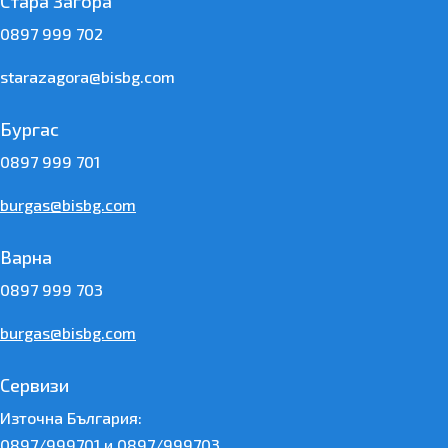
Стара Загора
0897 999 702
starazagora@bisbg.com
Бургас
0897 999 701
burgas@bisbg.com
Варна
0897 999 703
burgas@bisbg.com
Сервизи
Източна България:
0897/999701 и 0897/999703