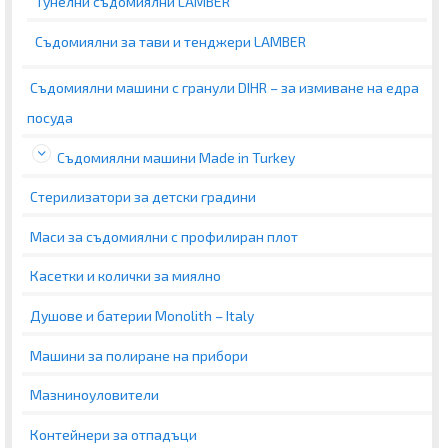
Тунелни съдомиялни LAMBER
Съдомиялни за тави и тенджери LAMBER
Съдомиялни машини с гранули DIHR – за измиване на едра
посуда
Съдомиялни машини Made in Turkey
Стерилизатори за детски градини
Маси за съдомиялни с профилиран плот
Касетки и колички за миялно
Душове и батерии Monolith – Italy
Машини за полиране на прибори
Мазниноуловители
Контейнери за отпадъци