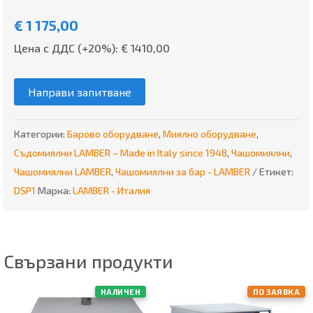
€
1 175,00
Цена с ДДС (+20%): €
1410,00
Направи запитване
Категории:
Барово оборудване
,
Миялно оборудване
,
Съдомиялни LAMBER – Made in Italy since 1948
,
Чашомиялни
,
Чашомиялни LAMBER
,
Чашомиялни за бар - LAMBER
Етикет:
DSP1
Марка:
LAMBER - Италия
Свързани продукти
НАЛИЧЕН
ПО ЗАЯВКА