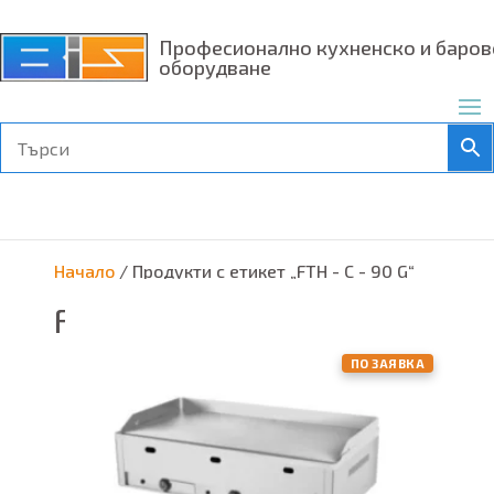
Професионално кухненско и баров
оборудване
Начало
/ Продукти с етикет „FTH - C - 90 G“
FTH - C - 90 G
ПО ЗАЯВКА