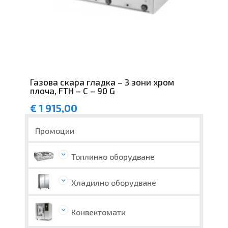
Газова скара гладка – 3 зони хром
плоча, FTH – C – 90 G
€
1 915,00
Промоции
Топлинно оборудване
Хладилно оборудване
Конвектомати