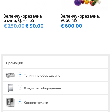
Зеленчукорезачка
Зеленчукорезачка,
ръчна, QJH-T65
VC60 MS
€
250,00
€
90,00
€
600,00
Original
Текущата
price
цена
was:
е:
€ 250,00.
€ 90,00.
Промоции
Топлинно оборудване
Хладилно оборудване
Конвектомати