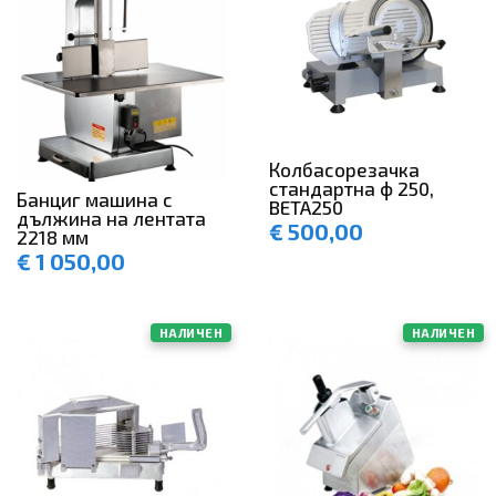
Колбасорезачка
стандартна ф 250,
Банциг машина с
BETA250
дължина на лентата
€
500,00
2218 мм
€
1 050,00
НАЛИЧЕН
НАЛИЧЕН