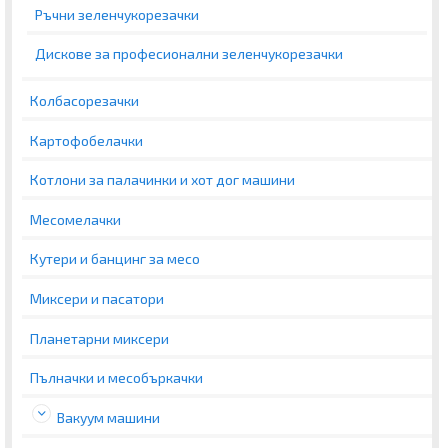
Ръчни зеленчукорезачки
Дискове за професионални зеленчукорезачки
Колбасорезачки
Картофобелачки
Котлони за палачинки и хот дог машини
Месомелачки
Кутери и банцинг за месо
Миксери и пасатори
Планетарни миксери
Пълначки и месобъркачки
Вакуум машини