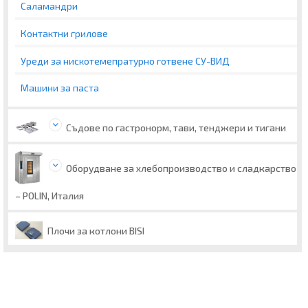
Саламандри
Контактни грилове
Уреди за нискотемепратурно готвене СУ-ВИД
Машини за паста
Съдове по гастронорм, тави, тенджери и тигани
Оборудване за хлебопроизводство и сладкарство
– POLIN, Италия
Плочи за котлони BISI