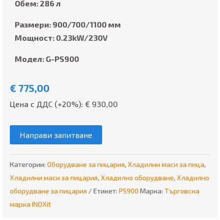
Обем: 286 л
Размери: 900/700/1100 мм
Мощност: 0.23kW/230V
Модел: G-PS900
€
775,00
Цена с ДДС (+20%): €
930,00
Направи запитване
Категории:
Оборудване за пицария
,
Хладилни маси за пица
,
Хладилни маси за пицария
,
Хладилно оборудване
,
Хладилно
оборудване за пицария
Етикет:
PS900
Марка:
Търговска
марка INOXit