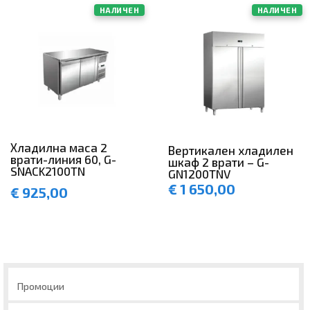
НАЛИЧЕН
НАЛИЧЕН
Хладилна маса 2
Вертикален хладилен
врати-линия 60, G-
шкаф 2 врати – G-
SNACK2100TN
GN1200TNV
€
1 650,00
€
925,00
Промоции