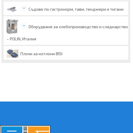
Съдове по гастронорм, тави, тенджери и тигани
Оборудване за хлебопроизводство и сладкарство
– POLIN, Италия
Плочи за котлони BISI