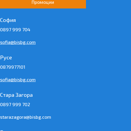
Промоции
София
0897 999 704
sofia@bisbg.com
Русе
0879977101
sofia@bisbg.com
Стара Загора
0897 999 702
starazagora@bisbg.com