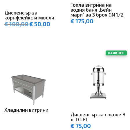
Топла витрина на
водня баня „Бейн
Диспенсър за
мари“ за 3 броя GN 1/2
корнфлейкс и мюсли
€
175,00
€
100,00
€
50,00
Original
Текущата
price
цена
was:
е:
€ 100,00.
€ 50,00.
НАЛИЧЕН
Хладилни витрини
Диспенсър за сокове 8
л, DJ-81
€
75,00