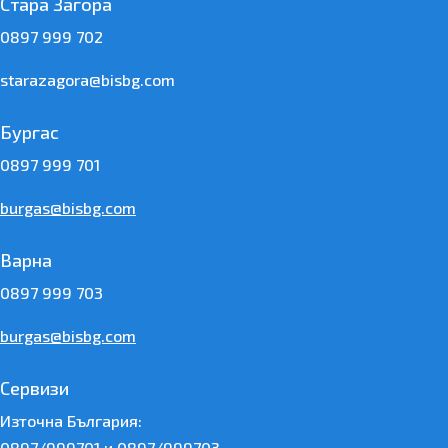
Стара Загора
0897 999 702
starazagora@bisbg.com
Бургас
0897 999 701
burgas@bisbg.com
Варна
0897 999 703
burgas@bisbg.com
Сервизи
Източна България:
0897/999701 и 0897/999703