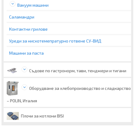
Вакуум машини
Саламандри
Контактни грилове
Уреди за нискотемепратурно готвене СУ-ВИД
Машини за паста
Съдове по гастронорм, тави, тенджери и тигани
Оборудване за хлебопроизводство и сладкарство
– POLIN, Италия
Плочи за котлони BISI