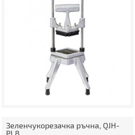
Зеленчукорезачка ръчна, QJH-
PL8