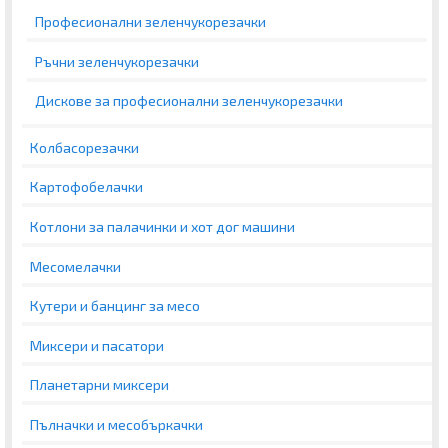
Професионални зеленчукорезачки
Ръчни зеленчукорезачки
Дискове за професионални зеленчукорезачки
Колбасорезачки
Картофобелачки
Котлони за палачинки и хот дог машини
Месомелачки
Кутери и банцинг за месо
Миксери и пасатори
Планетарни миксери
Пълначки и месобъркачки