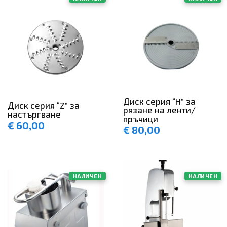
Диск серия “H” за
Диск серия “Z” за
рязане на ленти/
настъргване
пръчици
€
60,00
€
80,00
НАЛИЧЕН
НАЛИЧЕН