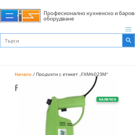
Професионално кухненско и баров
оборудване
Начало
/ Продукти с етикет „FXM4023M“
FXM4023M
НАЛИЧЕН